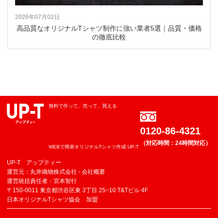
2026年07月02日
高品質なオリジナルTシャツ制作に強い業者5選｜品質・価格
の徹底比較
無料で作って、売って、買える
0120-86-4321
（対応時間：24時間対応）
WEBで簡単オリジナルTシャツ作成 UP-T
UP-T アップティー
運営元：丸井織物株式会社 -
会社概要
運営統括責任者：宮本智行
〒150-0011 東京都渋谷区東 3丁目 25−10 T&Tビル 4F
日本オリジナルTシャツ協会 加盟