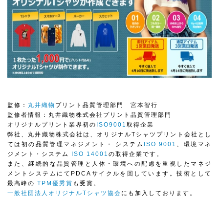
監修：
丸井織物
プリント品質管理部門 宮本智行
監修者情報：丸井織物株式会社プリント品質管理部門
オリジナルプリント業界初の
ISO9001
取得企業
弊社、丸井織物株式会社は、オリジナルTシャツプリント会社とし
ては初の品質管理マネジメント・ システム
ISO 9001
、環境マネ
ジメント・システム
ISO 14001
の取得企業です。
また、継続的な品質管理と人体・環境への配慮を重視したマネジ
メントシステムにてPDCAサイクルを回しています。技術として
最高峰の
TPM優秀賞
も受賞。
一般社団法人オリジナルTシャツ協会
にも加入しております。