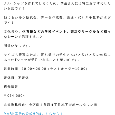
ナルTシャツを作れてしまうため、学生さんには特におすすめした
いお店です！
他にもシルク版代金、データ作成費、発送・代引き手数料がタダ
です！
文化祭や、
体育祭などの学校イベント、部活やサークルなど様々
なシーン
で活躍すること
間違いなしです。
サイズも豊富なため、育ち盛りの学生さんひとりひとりの体格に
あったTシャツが受注できることも魅力的です。
営業時間 10:00〜20:00（ラストオーダー19:00）
定休日 不定休
店舗情報
〒064-0804
北海道札幌市中央区南４条西４丁目地下街ポールタウン南
MARK工房の公式HPはこちらから！