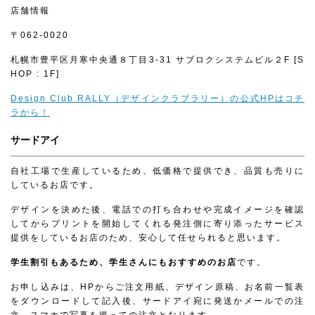
店舗情報
〒062-0020
札幌市豊平区月寒中央通８丁目3-31 サブロクシステムビル２F [S
HOP : 1F]
Design Club RALLY（デザインクラブラリー）の公式HPはコチ
ラから！
サードアイ
自社工場で生産しているため、低価格で提供でき、品質も売りに
しているお店です。
デザインを決めた後、電話での打ち合わせや完成イメージを確認
してからプリントを開始してくれる発注側に寄り添ったサービス
提供をしているお店のため、安心して任せられると思います。
学生割引もあるため、学生さんにもおすすめのお店
です。
お申し込みは、HPからご注文用紙、デザイン原稿、お名前一覧表
をダウンロードして記入後、サードアイ宛に発送かメールでの注
文、スマホで写真を撮っての注文となります。