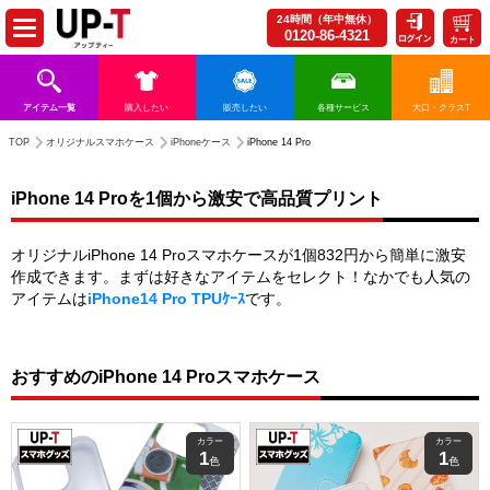
24時間（年中無休）
0120-86-4321
カート
アイテム一覧
購入したい
販売したい
各種サービス
大口・クラスT
TOP
オリジナルスマホケース
iPhoneケース
iPhone 14 Pro
iPhone 14 Proを1個から激安で高品質プリント
オリジナルiPhone 14 Proスマホケースが1個832円から簡単に激安
作成できます。まずは好きなアイテムをセレクト！なかでも人気の
アイテムは
iPhone14 Pro TPUｹｰｽ
です。
おすすめのiPhone 14 Proスマホケース
カラー
カラー
1
1
色
色