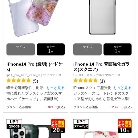
す。 ※デザインの中に透明な箇所
がある際は、透過画像をご使用く
ださい。透過画像以外のデータを
使用されますと白色のインクでプ
リントされます。
サイズ
サイズ
カラー
カラー
F
1
F
1
色
色
iPhone14 Pro (透明) (ﾊｰﾄﾞｹｰ
iPhone 14 Pro 背面強化ガラ
ｽ)
ス(スクエア)
ip14_pro_hard_case_cl｜オリジナルスマ
SPC44｜オリジナルスマホケース
ホケース
(5)
(1)
軽量で耐衝撃性、耐熱
もっと見る
iPhoneスクエア型強化
もっと見る
性に優れたプラスチック製のスマ
ガラスケースは、トレンドのスク
ホハードケースです。表面(UV)印
エア型がおしゃれな強化ガラス製
刷スマホケースはUVインクジェッ
のiPhoneケース。 スマホ本体を装
プリント込み価格
924円
(税込)
プリント込み価格
2,420円
(税込)
ト印刷を使って、アップロードし
着する周辺部分はTPUを使用して
たオリジナルの画像をスマホケー
いるためグリップ感がいいケース
スの表面(スマホの背面になる部分)
です。電源やボリュームなどの操
へのみ印刷することができます。
作もそのままお使いいただけま
なお、表面(UV)印刷スマホケース
す。
の側面には印刷を行わないためご
エディタでの画像作成時のご注