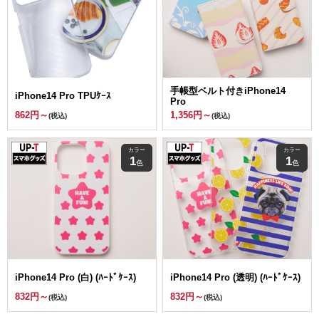
手帳型ベルト付きiPhone14
iPhone14 Pro TPUｹｰｽ
Pro
862円～
1,356円～
(税込)
(税込)
カラー
カラー
1
1
色
色
iPhone14 Pro (白) (ﾊｰﾄﾞｹｰｽ)
iPhone14 Pro (透明) (ﾊｰﾄﾞｹｰｽ)
832円～
832円～
(税込)
(税込)