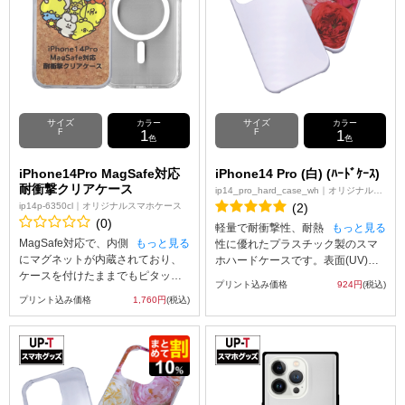
サイズ
サイズ
カラー
カラー
F
1
F
1
色
色
iPhone14Pro MagSafe対応
iPhone14 Pro (白) (ﾊｰﾄﾞｹｰｽ)
耐衝撃クリアケース
ip14_pro_hard_case_wh｜オリジナルス
マホケース
(2)
ip14p-6350cl｜オリジナルスマホケース
(0)
軽量で耐衝撃性、耐熱
もっと見る
MagSafe対応で、内側
もっと見る
性に優れたプラスチック製のスマ
にマグネットが内蔵されており、
ホハードケースです。表面(UV)印
ケースを付けたままでもピタッと
刷スマホケースはUVインクジェッ
プリント込み価格
924円
(税込)
貼りつき、ワイヤレス充電など各
ト印刷を使って、アップロードし
プリント込み価格
1,760円
(税込)
種アクセサリーの使用がケースに
たオリジナルの画像をスマホケー
入れたまま操作可能です。 背面は
スの表面(スマホの背面になる部分)
ハードなPC、側面がソフトなTPU
へのみ印刷することができます。
になっていて、着脱も簡単！角に
なお、表面(UV)印刷スマホケース
エアクッションが付いているので
の側面には印刷を行わないためご
衝撃からiPhoneを守ってくれま
注意ください。