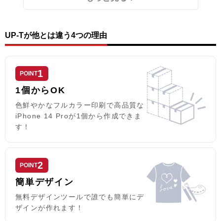
には印刷を行わないためご注意く
※衝撃を与えると、中の液体が漏
ださい。
れ出す場合があります。取り扱い
エディタでの画像作成時のご注
にはご注意ください。万が一、破
意：
損等によりケース内側の液体が皮
UP-Tが他とは違う4つの理由
透過画像（背景が透明な画像）を
膚等についた場合は、 水道水でよ
使用しないようお願いします。
く洗い流し、その後の本ケースの
プリントエリア全面にデザイン入
ご使用はおやめください。
れないと、表面素材を貼り付けて
1
POINT
いる接着剤痕と背面の黒のラバー
が見えます。
1個からOK
色鮮やかなフルカラー印刷で高品質な
iPhone 14 Proが1個から作成できま
す！
2
POINT
簡単デザイン
無料デザインツールで誰でも簡単にデ
ザインが作れます！