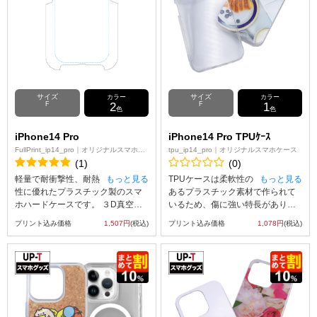
サイズ
サイズ
カラー
カラー
F
2
F
1
色
色
iPhone14 Pro
iPhone14 Pro TPUｹｰｽ
FullPrint_ip14_pro｜オリジナルスマホケ
tpu_ip14_pro｜オリジナルスマホケース
ース
(1)
(0)
軽量で耐衝撃性、耐熱
もっと見る
TPUケースは柔軟性の
もっと見る
性に優れたプラスチック製のスマ
あるプラスチック素材で作られて
ホハードケースです。 ３D真空昇
いるため、傷に強い特長がありま
華印刷スマホケースへの印刷は側
す。
プリント込み価格
1,507円
(税込)
プリント込み価格
1,078円
(税込)
面のフチ部分まで行うことができ
また弾力性があるため、衝撃にも
ます。 印刷前の３D真空昇華印刷
強く、大切なスマホを保護するこ
スマホケースの素材は白色のプラ
とができます。
スチック（ポリカーボネート）で
ツヤあり（コート）とツヤ無し
（マット）をご用意しておりま
す。