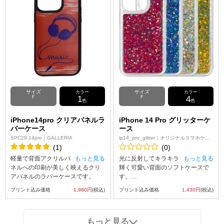
意ください。
ンをケースの表面にプリント可
エディタでの画像作成時のご注
能。※ケースの内側にはプリント
意：
が出来ませんのでご注意ください
透過画像（背景が透明な画像）を
なお、iPhone用の手帳型ケース
使用しないようお願いします。
は、内側に固定されたハードケー
プリントエリア全面にデザイン入
ス(白)にスマートフォン本体をはめ
れないと、表面素材を貼り付けて
込んでお使いいただくタイプとな
いる接着剤痕と背面の黒のラバー
っております。
が見えます。
サイズ
サイズ
カラー
カラー
F
1
F
4
色
色
iPhone14pro クリアパネルラ
iPhone 14 Pro グリッターケ
バーケース
ース
SPC29-14pro｜GALLERIA
ip14_pro_glitter｜オリジナルスマホケー
ス
(1)
(0)
軽量で背面アクリルパ
もっと見る
光に反射してキラキラ
もっと見る
ネルへの印刷が美しく映えるクリ
輝く可愛い背面のソフトケースで
アパネルのラバーケースです。
す。
クリアパネルラバーケースはUVイ
スノードームのようにゆっくりと
プリント込み価格
1,980円
(税込)
プリント込み価格
1,430円
(税込)
ンクジェット印刷を使って、アッ
移動するラメとプリントを組み合
プロードしたオリジナルの画像を
わせることであなただけのオリジ
スマホケースの内側へ印刷するた
ナルグリッターケースが作れま
もっと見る
め印刷面に傷がつきません。側面
す。