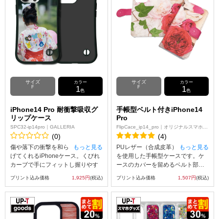
注意ください。
意：
透過画像（背景が透明な画像）を
使用しないようお願いします。
プリントエリア全面にデザイン入
れないと、表面素材を貼り付けて
いる接着剤痕が見えます。
サイズ
サイズ
カラー
カラー
F
1
F
1
色
色
iPhone14 Pro 耐衝撃吸収グ
手帳型ベルト付きiPhone14
リップケース
Pro
SPC32-ip14pro｜GALLERIA
FlipCace_ip14_pro｜オリジナルスマホケ
ース
(0)
(4)
傷や落下の衝撃を和ら
もっと見る
PUレザー（合成皮革）
もっと見る
げてくれるiPhoneケース。くびれ
を使用した手帳型ケースです。ケ
カーブで手にフィットし握りやす
ースのカバーを留めるベルト部分
いです。
にはマグネット使用し、素早い開
プリント込み価格
1,925円
(税込)
プリント込み価格
1,507円
(税込)
UVインクジェット印刷を使って、
閉を可能にしました。内側には
アップロードしたオリジナルの画
SuicaやPASMOなどの交通系ICカ
像をスマホケースの内側へ印刷す
ード等を収納可能な、カード用ス
るため印刷面に傷がつきません。
リットがございます。UVインクジ
側面には印刷を行わないためご注
ェット印刷でオリジナルのデザイ