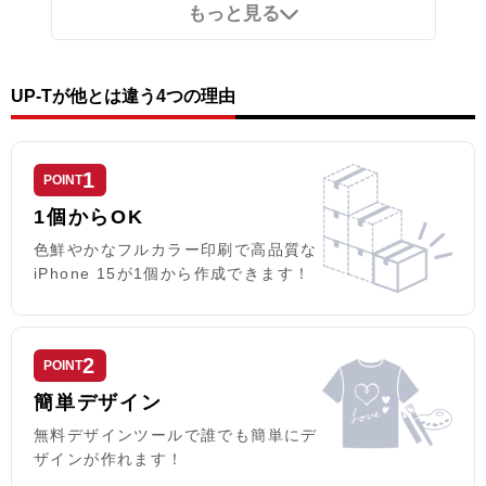
もっと見る
め印刷面に傷がつきません。側面
ェット印刷でオリジナルのデザイ
には印刷を行わないためご注意く
ンをケースの表面にプリント可
ださい。
能。※ケースの内側にはプリント
エディタでの画像作成時のご注
が出来ませんのでご注意ください
意：
なお、iPhone用の手帳型ケース
UP-Tが他とは違う4つの理由
透過画像（背景が透明な画像）を
は、内側に固定されたハードケー
使用しないようお願いします。
ス(白)にスマートフォン本体をはめ
プリントエリア全面にデザイン入
込んでお使いいただくタイプとな
れないと、表面素材を貼り付けて
っております。
1
POINT
いる接着剤痕と背面の黒のラバー
が見えます。
1個からOK
色鮮やかなフルカラー印刷で高品質な
iPhone 15が1個から作成できます！
2
POINT
簡単デザイン
無料デザインツールで誰でも簡単にデ
ザインが作れます！