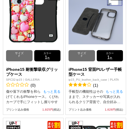
の側面には印刷を行わないためご
注意ください。
注意ください。
サイズ
サイズ
カラー
カラー
F
1
F
1
色
色
iPhone15 耐衝撃吸収グリッ
iPhone15 背面PUレザー手帳
プケース
型ケース
SPC32-ip15｜GALLERIA
ip15_PU_leather_back_case｜PLATA
(0)
(1)
傷や落下の衝撃を和ら
もっと見る
手帳型の機能性はその
もっと見る
げてくれるiPhoneケース。くびれ
ままで、ステッカーや写真が入れ
カーブで手にフィットし握りやす
られるクリア背面で、自分好みの
いです。
カスタマイズが楽しめます。内側
プリント込み価格
1,925円
(税込)
プリント込み価格
1,628円
(税込)
UVインクジェット印刷を使って、
には、カードが一枚入るポケット
アップロードしたオリジナルの画
付き。
像をスマホケースの内側へ印刷す
るため印刷面に傷がつきません。