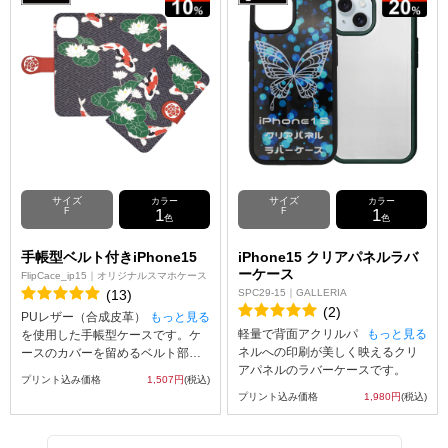
側面には印刷を行わないためご注
意ください。
エディタでの画像作成時のご注
意：
透過画像（背景が透明な画像）を
使用しないようお願いします。
プリントエリア全面にデザイン入
れないと、表面素材を貼り付けて
いる接着剤痕と背面の黒のラバー
が見えます。
サイズ
サイズ
カラー
カラー
F
1
F
1
色
色
手帳型ベルト付きiPhone15
iPhone15 クリアパネルラバ
ーケース
FlipCace_ip15｜オリジナルスマホケース
(13)
SPC29-15｜GALLERIA
(2)
PUレザー（合成皮革）
もっと見る
軽量で背面アクリルパ
もっと見る
を使用した手帳型ケースです。ケ
ネルへの印刷が美しく映えるクリ
ースのカバーを留めるベルト部分
アパネルのラバーケースです。
にはマグネット使用し、素早い開
プリント込み価格
1,507円
(税込)
クリアパネルラバーケースはUVイ
閉を可能にしました。内側には
プリント込み価格
1,980円
(税込)
ンクジェット印刷を使って、アッ
SuicaやPASMOなどの交通系ICカ
プロードしたオリジナルの画像を
ード等を収納可能な、カード用ス
スマホケースの内側へ印刷するた
リットがございます。UVインクジ