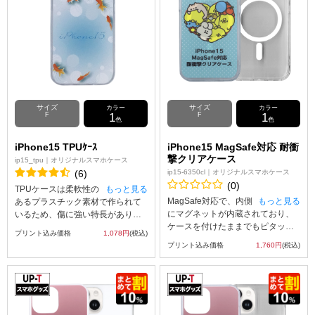
面はiPhoneのデザインを活かせる
クリアケースで、角にはエアクッ
ション付き！衝撃やキズなどから
iPhoneを守るのはもちろん、カメ
ラや各種ボタンなどケースに入れ
たまま操作可能です。
サイズ
サイズ
カラー
カラー
F
1
F
1
色
色
iPhone15 TPUｹｰｽ
iPhone15 MagSafe対応 耐衝
撃クリアケース
ip15_tpu｜オリジナルスマホケース
(6)
ip15-6350cl｜オリジナルスマホケース
(0)
TPUケースは柔軟性の
もっと見る
MagSafe対応で、内側
もっと見る
あるプラスチック素材で作られて
にマグネットが内蔵されており、
いるため、傷に強い特長がありま
ケースを付けたままでもピタッと
す。
プリント込み価格
1,078円
(税込)
貼りつき、ワイヤレス充電など各
また弾力性があるため、衝撃にも
プリント込み価格
1,760円
(税込)
種アクセサリーの使用がケースに
強く、大切なスマホを保護するこ
入れたまま操作可能です。 背面は
とができます。
ハードなPC、側面がソフトなTPU
になっていて、着脱も簡単！角に
エアクッションが付いているので