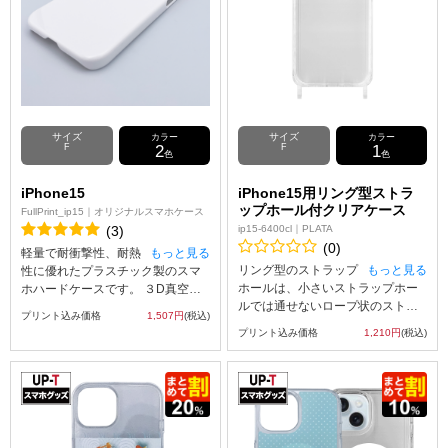
サイズ
サイズ
カラー
カラー
F
2
F
1
色
色
iPhone15
iPhone15用リング型ストラ
ップホール付クリアケース
FullPrint_ip15｜オリジナルスマホケース
(3)
ip15-6400cl｜PLATA
(0)
軽量で耐衝撃性、耐熱
もっと見る
リング型のストラップ
もっと見る
性に優れたプラスチック製のスマ
ホールは、小さいストラップホー
ホハードケースです。 ３D真空昇
ルでは通せないロープ状のストラ
華印刷スマホケースへの印刷は側
プリント込み価格
1,507円
(税込)
ップや、カラビナ式のストラップ
面のフチ部分まで行うことができ
プリント込み価格
1,210円
(税込)
など様々なタイプのストラップと
ます。 印刷前の３D真空昇華印刷
組み合わせることができます。 リ
スマホケースの素材は白色のプラ
ング部分とケースが繋がっている
スチック（ポリカーボネート）で
ので、金具と違い外れにくく、丈
ツヤあり（コート）とツヤ無し
夫な作りになっています。 側面は
（マット）をご用意しておりま
ソフトなTPU素材で着脱簡単！背
す。