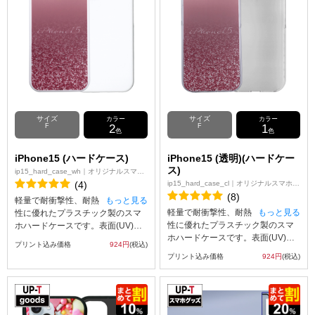
衝撃からiPhoneを守ってくれま
す。 ※デザインの中に透明な箇所
がある際は、透過画像をご使用く
ださい。透過画像以外のデータを
使用されますと白色のインクでプ
リントされます。
サイズ
サイズ
カラー
カラー
F
2
F
1
色
色
iPhone15 (ハードケース)
iPhone15 (透明)(ハードケー
ス)
ip15_hard_case_wh｜オリジナルスマホ
ケース
(4)
ip15_hard_case_cl｜オリジナルスマホケ
ース
(8)
軽量で耐衝撃性、耐熱
もっと見る
軽量で耐衝撃性、耐熱
もっと見る
性に優れたプラスチック製のスマ
性に優れたプラスチック製のスマ
ホハードケースです。表面(UV)印
ホハードケースです。表面(UV)印
刷スマホケースはUVインクジェッ
プリント込み価格
924円
(税込)
刷スマホケースはUVインクジェッ
ト印刷を使って、アップロードし
プリント込み価格
924円
(税込)
ト印刷を使って、アップロードし
たオリジナルの画像をスマホケー
たオリジナルの画像をスマホケー
スの表面(スマホの背面になる部分)
スの表面(スマホの背面になる部分)
へのみ印刷することができます。
へのみ印刷することができます。
なお、表面(UV)印刷スマホケース
なお、表面(UV)印刷スマホケース
の側面には印刷を行わないためご