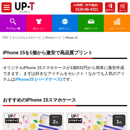
24時間（年中無休）
0120-86-4321
カート
アイテム一覧
購入したい
販売したい
各種サービス
大口・クラスT
TOP
オリジナルスマホケース
iPhoneケース
iPhone 15
iPhone 15を1個から激安で高品質プリント
オリジナルiPhone 15スマホケースが1個832円から簡単に激安作成
できます。まずは好きなアイテムをセレクト！なかでも人気のアイ
テムは
iPhone15 (ハードケース)
です。
おすすめのiPhone 15スマホケース
カラー
カラー
2
1
色
色