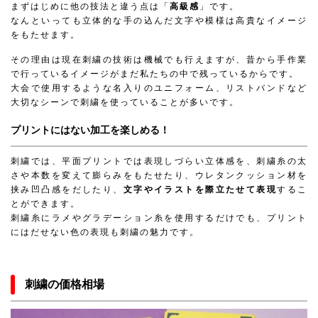
まずはじめに他の技法と違う点は「
高級感
」です。
なんといっても立体的な手の込んだ文字や模様は高貴なイメージ
をもたせます。
その理由は現在刺繍の技術は機械でも行えますが、昔から手作業
で行っているイメージがまだ私たちの中で残っているからです。
大会で使用するような名入りのユニフォーム、リストバンドなど
大切なシーンで刺繍を使っていることが多いです。
プリントにはない加工を楽しめる！
刺繍では、平面プリントでは表現しづらい立体感を、刺繍糸の太
さや本数を変えて膨らみをもたせたり、ウレタンクッション材を
挟み凹凸感をだしたり、
文字やイラストを際立たせて表現
するこ
とができます。
刺繍糸にラメやグラデーション糸を使用するだけでも、プリント
にはだせない色の表現も刺繍の魅力です。
刺繍の価格相場