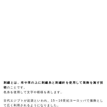
刺繍とは、布や革の上に刺繡糸と刺繡針を使用して装飾を施す技
術
のことです。
色糸を使用して文字や模様を表します。
古代エジプトが起源といわれ、15～16世紀ヨーロッパで服飾とし
て広く利用されるようになりました。