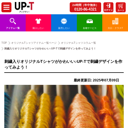
24時間（年中無休）
0120-86-4321
カート
アイテム一覧
購入したい
販売したい
各種サービス
大口・クラスT
TOP
オリジナルTシャツアイテム一覧ページ
オリジナルTシャツコラム一覧
刺繍入りオリジナルTシャツがかわいい♪UP-Tで刺繍デザインを作ってみよう！
刺繍入りオリジナルTシャツがかわいい♪UP-Tで刺繍デザインを作
ってみよう！
最終更新日: 2025年07月09日