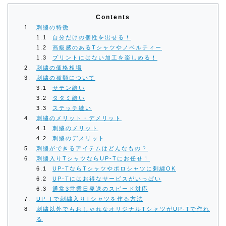
Contents
刺繍の特徴
自分だけの個性を出せる！
高級感のあるTシャツやノベルティー
プリントにはない加工を楽しめる！
刺繍の価格相場
刺繍の種類について
サテン縫い
タタミ縫い
ステッチ縫い
刺繍のメリット・デメリット
刺繍のメリット
刺繍のデメリット
刺繍ができるアイテムはどんなもの？
刺繍入りTシャツならUP-Tにお任せ！
UP-TならTシャツやポロシャツに刺繍OK
UP-Tにはお得なサービスがいっぱい
通常3営業日発送のスピード対応
UP-Tで刺繡入りTシャツを作る方法
刺繍以外でもおしゃれなオリジナルTシャツがUP-Tで作れ
る