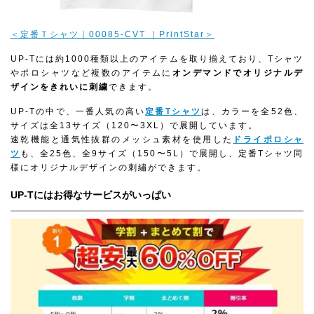
＜定番Ｔシャツ｜00085-CVT ｜PrintStar＞
UP-Tには約1000種類以上のアイテムを取り揃えており、Tシャツ
やポロシャツなど複数のアイテムに
オンデマンドでオリジナルデ
ザインをきれいに刺繍
できます。
UP-Tの中で、一番人気の高い
定番Tシャツ
は、カラーを全52色、
サイズは全13サイズ（120〜3XL）で展開しています。
速乾機能と通気性抜群のメッシュ素材を使用した
ドライポロシャ
ツ
も、全25色、全9サイズ（150〜5L）で展開し、定番Tシャツ同
様にオリジナルデザインの刺繡ができます。
UP-Tにはお得なサービスがいっぱい