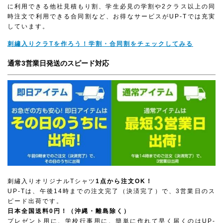
に利用できる他社見積もり割、学生必見の学割や2クラス以上の同
時注文で利用できる合同割など、お得なサービスがUP-Tでは充実
しています。
刺繡入りクラTを作ろう！学割・合同割をチェックしてみる
通常3営業日発送のスピード対応
刺繡入りオリジナルTシャツ
1点から注文OK！
UP-Tは、午後14時までの注文完了（決済完了）で、3営業日のス
ピード出荷です。
日本全国送料0円！（沖縄・離島除く）
プレゼント用に、学校行事用に、簡単に作れて早く届くのはUP-