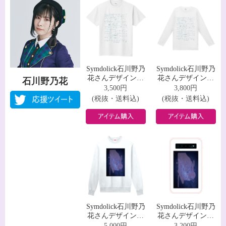
Symdolick石川野乃
Symdolick石川野乃
花さんデザインＴ
花さんデザインロ
石川野乃花
シャツ
ングスリーブＴシ
3,500円
3,800円
ャツ
(税抜・送料込)
(税抜・送料込)
Symdolick石川野乃
Symdolick石川野乃
花さんデザインス
花さんデザインモ
ウェット
バイルバッテリー
5,000円
3,200円