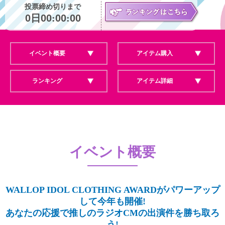
投票締め切りまで
0
日
00
:
00
:
00
イベント概要
アイテム購入
ランキング
アイテム詳細
イベント概要
WALLOP IDOL CLOTHING AWARDがパワーアップ
して今年も開催!
あなたの応援で推しのラジオCMの出演件を勝ち取ろ
う!