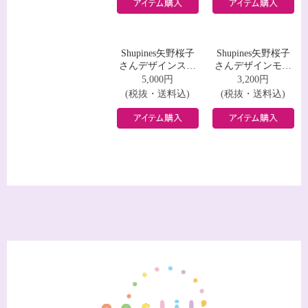
3,500円
3,800円
ツ
(税抜・送料込)
(税抜・送料込)
Shupines凪白らん
Shupines凪白らん
さんデザインスウ
さんデザインモバ
ェット
イルバッテリー
5,000円
3,200円
(税抜・送料込)
(税抜・送料込)
Shupines矢野桜子
Shupines矢野桜子
矢野桜子
さんデザインＴシ
さんデザインロン
ャツ
グスリーブＴシャ
3,500円
3,800円
ツ
(税抜・送料込)
(税抜・送料込)