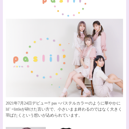
Shupines矢野桜子
Shupines矢野桜子
さんデザインスウ
さんデザインモバ
ェット
イルバッテリー
5,000円
3,200円
(税抜・送料込)
(税抜・送料込)