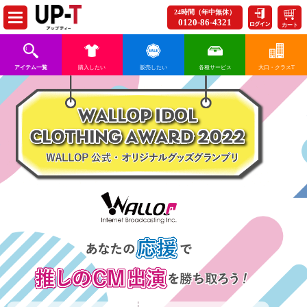
24時間（年中無休）
0120-86-4321
カート
アイテム一覧
購入したい
販売したい
各種サービス
大口・クラスT