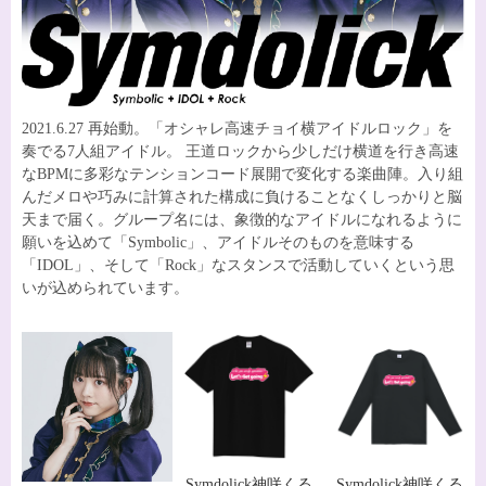
2021.6.27 再始動。「オシャレ高速チョイ横アイドルロック」を
奏でる7人組アイドル。 王道ロックから少しだけ横道を行き高速
なBPMに多彩なテンションコード展開で変化する楽曲陣。入り組
んだメロや巧みに計算された構成に負けることなくしっかりと脳
天まで届く。グループ名には、象徴的なアイドルになれるように
願いを込めて「Symbolic」、アイドルそのものを意味する
「IDOL」、そして「Rock」なスタンスで活動していくという思
いが込められています。
Symdolick神咲くる
Symdolick神咲くる