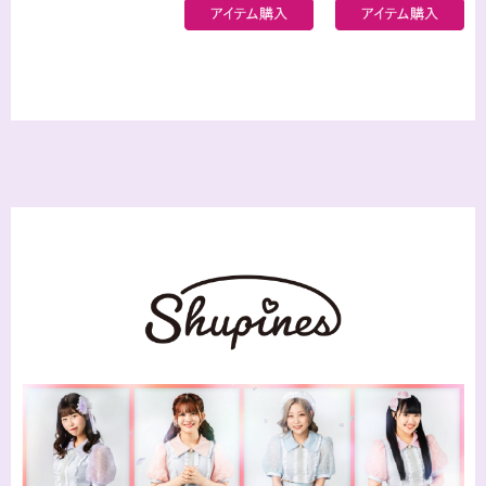
ツ
スリーブＴシャツ
3,500円
3,800円
(税抜・送料込)
(税抜・送料込)
Symdolick文瀬朱さ
Symdolick文瀬朱さ
んデザインスウェ
んデザインモバイ
ット
ルバッテリー
5,000円
3,200円
(税抜・送料込)
(税抜・送料込)