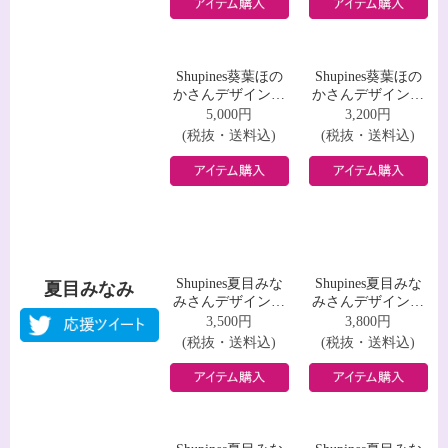
Shupines(シュピネス)は、フランス語で「可愛いあなた」と呼び
かけ に使われる「Choupinet(シュピネ)」を由来にした造語。2020
年8月、デビュー半年を記念して新メンバーが加入し、“あなただ
けの可愛い私になりたい”をコンセプトに、みなさんからたくさ
ん愛されるアイドルになれるように活動しています。
Shupines葵葉ほの
Shupines葵葉ほの
かさんデザインＴ
かさんデザインロ
葵葉ほのか
シャツ
ングスリーブＴシ
3,500円
3,800円
ャツ
(税抜・送料込)
(税抜・送料込)