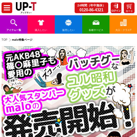
24時間（年中無休）
0120-86-4321
カート
アイテム一覧
購入したい
販売したい
各種サービス
大口・クラスT
malo特集ページ
TOP