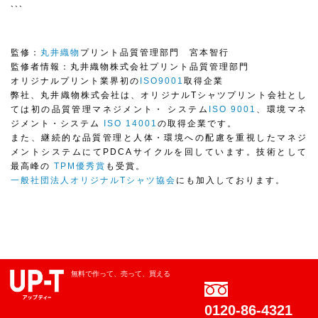
```
監修：
丸井織物
プリント品質管理部門 宮本智行
監修者情報：丸井織物株式会社プリント品質管理部門
オリジナルプリント業界初の
ISO9001
取得企業
弊社、丸井織物株式会社は、オリジナルTシャツプリント会社とし
ては初の品質管理マネジメント・ システム
ISO 9001
、環境マネ
ジメント・システム
ISO 14001
の取得企業です。
また、継続的な品質管理と人体・環境への配慮を重視したマネジ
メントシステムにてPDCAサイクルを回しています。技術として
最高峰の
TPM優秀賞
も受賞。
一般社団法人オリジナルTシャツ協会
にも加入しております。
無料で作って、売って、買える
0120-86-4321