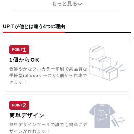
もっと見る
リットがございます。UVインクジ
ェット印刷でオリジナルのデザイ
ェット印刷でオリジナルのデザイ
ンをケースの表面にプリント可
ンをケースの表面にプリント可
能。※ケースの内側にはプリント
能。※ケースの内側にはプリント
が出来ませんのでご注意ください
が出来ませんのでご注意ください
なお、iPhone用の手帳型ケース
UP-Tが他とは違う4つの理由
なお、iPhone用の手帳型ケース
は、内側に固定されたハードケー
は、内側に固定されたハードケー
ス(白)にスマートフォン本体をはめ
ス(白)にスマートフォン本体をはめ
込んでお使いいただくタイプとな
込んでお使いいただくタイプとな
っております。
1
POINT
っております。
1個からOK
色鮮やかなフルカラー印刷で高品質な
手帳型iphoneケースが1個から作成で
きます！
2
POINT
簡単デザイン
無料デザインツールで誰でも簡単にデ
ザインが作れます！