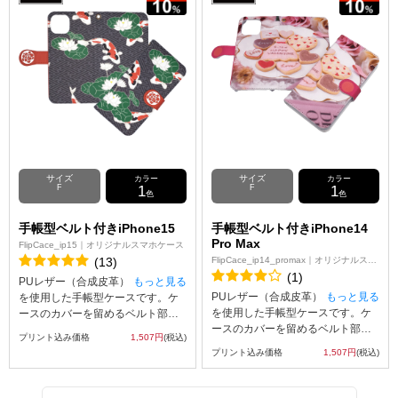
ェット印刷でオリジナルのデザイ
ェット印刷でオリジナルのデザイ
ンをケースの表面にプリント可
ンをケースの表面にプリント可
能。※ケースの内側にはプリント
能。※ケースの内側にはプリント
が出来ませんのでご注意ください
が出来ませんのでご注意ください
なお、iPhone用の手帳型ケース
なお、iPhone用の手帳型ケース
は、内側に固定されたハードケー
は、内側に固定されたハードケー
ス(白)にスマートフォン本体をはめ
ス(白)にスマートフォン本体をはめ
込んでお使いいただくタイプとな
込んでお使いいただくタイプとな
っております。
っております。
サイズ
サイズ
カラー
カラー
F
1
F
1
色
色
手帳型ベルト付きiPhone15
手帳型ベルト付きiPhone14
Pro Max
FlipCace_ip15｜オリジナルスマホケース
(13)
FlipCace_ip14_promax｜オリジナルスマ
ホケース
(1)
PUレザー（合成皮革）
もっと見る
PUレザー（合成皮革）
もっと見る
を使用した手帳型ケースです。ケ
を使用した手帳型ケースです。ケ
ースのカバーを留めるベルト部分
ースのカバーを留めるベルト部分
にはマグネット使用し、素早い開
プリント込み価格
1,507円
(税込)
にはマグネット使用し、素早い開
閉を可能にしました。内側には
プリント込み価格
1,507円
(税込)
閉を可能にしました。内側には
SuicaやPASMOなどの交通系ICカ
SuicaやPASMOなどの交通系ICカ
ード等を収納可能な、カード用ス
ード等を収納可能な、カード用ス
リットがございます。UVインクジ