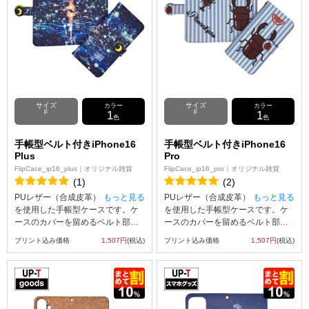
能。※ケースの内側にはプリント
能。※ケースの内側にはプリント
が出来ませんのでご注意ください
が出来ませんのでご注意ください
なお、iPhone用の手帳型ケース
なお、iPhone用の手帳型ケース
は、内側に固定されたハードケー
は、内側に固定されたハードケー
ス(白)にスマートフォン本体をはめ
ス(白)にスマートフォン本体をはめ
込んでお使いいただくタイプとな
込んでお使いいただくタイプとな
っております。 ※手帳ケースには
っております。 ※手帳ケースには
個体差があり、ブラウザ上に表示
個体差があり、ブラウザ上に表示
される画像より印刷位置がずれる
される画像より印刷位置がずれる
サイズ
サイズ
カラー
カラー
可能性があります。
可能性があります。
F
1
F
1
色
色
手帳型ベルト付きiPhone16
手帳型ベルト付きiPhone16
Plus
Pro
FlipCace_ip16_plus｜オリジナル雑貨
FlipCace_ip16_pro｜オリジナル雑貨
(1)
(2)
PUレザー（合成皮革）
もっと見る
PUレザー（合成皮革）
もっと見る
を使用した手帳型ケースです。ケ
を使用した手帳型ケースです。ケ
ースのカバーを留めるベルト部分
ースのカバーを留めるベルト部分
にはマグネット使用し、素早い開
にはマグネット使用し、素早い開
プリント込み価格
1,507円
(税込)
プリント込み価格
1,507円
(税込)
閉を可能にしました。内側には
閉を可能にしました。内側には
SuicaやPASMOなどの交通系ICカ
SuicaやPASMOなどの交通系ICカ
ード等を収納可能な、カード用ス
ード等を収納可能な、カード用ス
リットがございます。UVインクジ
リットがございます。UVインクジ
ェット印刷でオリジナルのデザイ
ェット印刷でオリジナルのデザイ