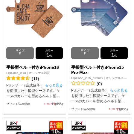
ンをケースの表面にプリント可
ンをケースの表面にプリント可
能。※ケースの内側にはプリント
能。※ケースの内側にはプリント
が出来ませんのでご注意ください
が出来ませんのでご注意ください
なお、iPhone用の手帳型ケース
なお、iPhone用の手帳型ケース
は、内側に固定されたハードケー
は、内側に固定されたハードケー
ス(白)にスマートフォン本体をはめ
ス(白)にスマートフォン本体をはめ
込んでお使いいただくタイプとな
込んでお使いいただくタイプとな
っております。 ※手帳ケースには
っております。 ※手帳ケースには
個体差があり、ブラウザ上に表示
個体差があり、ブラウザ上に表示
される画像より印刷位置がずれる
される画像より印刷位置がずれる
サイズ
サイズ
カラー
カラー
可能性があります。
可能性があります。
F
1
F
1
色
色
手帳型ベルト付きiPhone16
手帳型ベルト付きiPhone15
Pro Max
FlipCace_ip16｜オリジナル雑貨
(11)
FlipCace_ip15_promax｜オリジナルスマ
ホケース
(0)
PUレザー（合成皮革）
もっと見る
PUレザー（合成皮革）
もっと見る
を使用した手帳型ケースです。ケ
を使用した手帳型ケースです。ケ
ースのカバーを留めるベルト部分
ースのカバーを留めるベルト部分
にはマグネット使用し、素早い開
プリント込み価格
1,507円
(税込)
にはマグネット使用し、素早い開
閉を可能にしました。内側には
プリント込み価格
1,507円
(税込)
閉を可能にしました。内側には
SuicaやPASMOなどの交通系ICカ
SuicaやPASMOなどの交通系ICカ
ード等を収納可能な、カード用ス
ード等を収納可能な、カード用ス
リットがございます。UVインクジ
リットがございます。UVインクジ
ェット印刷でオリジナルのデザイ
ェット印刷でオリジナルのデザイ
ンをケースの表面にプリント可