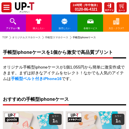
24時間（年中無休）
0120-86-4321
カート
アイテム一覧
購入したい
販売したい
各種サービス
大口・クラスT
TOP
オリジナルスマホケース
手帳型スマホケース
手帳型iphoneケース
手帳型iphoneケースを1個から激安で高品質プリント
オリジナル手帳型iphoneケースが1個1,055円から簡単に激安作成で
きます。まずは好きなアイテムをセレクト！なかでも人気のアイテ
ムは
手帳型ベルト付きiPhone16
です。
おすすめの手帳型iphoneケース
カラー
カラー
1
1
色
色