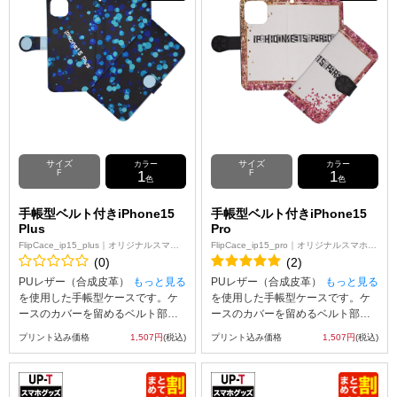
ンをケースの表面にプリント可
能。※ケースの内側にはプリント
能。※ケースの内側にはプリント
が出来ませんのでご注意ください
が出来ませんのでご注意ください
なお、iPhone用の手帳型ケース
なお、iPhone用の手帳型ケース
は、内側に固定されたハードケー
は、内側に固定されたハードケー
ス(白)にスマートフォン本体をはめ
ス(白)にスマートフォン本体をはめ
込んでお使いいただくタイプとな
込んでお使いいただくタイプとな
っております。 ※手帳ケースには
っております。
個体差があり、ブラウザ上に表示
される画像より印刷位置がずれる
可能性があります。
サイズ
サイズ
カラー
カラー
F
1
F
1
色
色
手帳型ベルト付きiPhone15
手帳型ベルト付きiPhone15
Plus
Pro
FlipCace_ip15_plus｜オリジナルスマホ
FlipCace_ip15_pro｜オリジナルスマホケ
ケース
ース
(0)
(2)
PUレザー（合成皮革）
もっと見る
PUレザー（合成皮革）
もっと見る
を使用した手帳型ケースです。ケ
を使用した手帳型ケースです。ケ
ースのカバーを留めるベルト部分
ースのカバーを留めるベルト部分
にはマグネット使用し、素早い開
にはマグネット使用し、素早い開
プリント込み価格
1,507円
(税込)
プリント込み価格
1,507円
(税込)
閉を可能にしました。内側には
閉を可能にしました。内側には
SuicaやPASMOなどの交通系ICカ
SuicaやPASMOなどの交通系ICカ
ード等を収納可能な、カード用ス
ード等を収納可能な、カード用ス
リットがございます。UVインクジ
リットがございます。UVインクジ