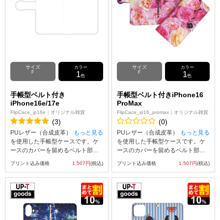
サイズ
サイズ
カラー
カラー
F
1
F
1
色
色
手帳型ベルト付き
手帳型ベルト付きiPhone16
iPhone16e/17e
ProMax
FlipCace_ip16e｜オリジナル雑貨
FlipCace_ip16_promax｜オリジナル雑貨
(3)
(0)
PUレザー（合成皮革）
もっと見る
PUレザー（合成皮革）
もっと見る
を使用した手帳型ケースです。ケ
を使用した手帳型ケースです。ケ
ースのカバーを留めるベルト部分
ースのカバーを留めるベルト部分
にはマグネット使用し、素早い開
にはマグネット使用し、素早い開
プリント込み価格
1,507円
(税込)
プリント込み価格
1,507円
(税込)
閉を可能にしました。内側には
閉を可能にしました。内側には
SuicaやPASMOなどの交通系ICカ
SuicaやPASMOなどの交通系ICカ
ード等を収納可能な、カード用ス
ード等を収納可能な、カード用ス
リットがございます。UVインクジ
リットがございます。UVインクジ
ェット印刷でオリジナルのデザイ
ェット印刷でオリジナルのデザイ
ンをケースの表面にプリント可
ンをケースの表面にプリント可