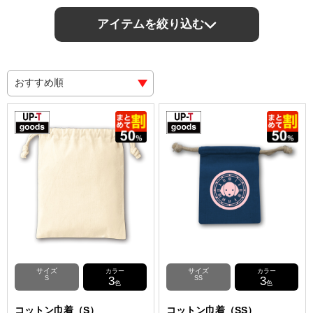
アイテムを絞り込む
サイズ
サイズ
カラー
カラー
S
3
SS
3
色
色
コットン巾着（S）
コットン巾着（SS）