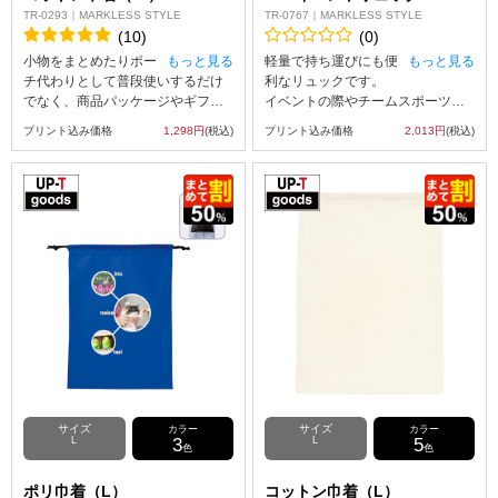
TR-0293｜MARKLESS STYLE
TR-0767｜MARKLESS STYLE
(10)
(0)
小物をまとめたりポー
もっと見る
軽量で持ち運びにも便
もっと見る
チ代わりとして普段使いするだけ
利なリュックです。
でなく、商品パッケージやギフト
イベントの際やチームスポーツで
包装としてもおすすめです。
お揃いのデザインをして楽しむこ
プリント込み価格
1,298円
(税込)
プリント込み価格
2,013円
(税込)
もらった後も、その人に合った用
とおススメです。
途でお使い頂けます。
サイズ違いでLサイズもご用意。デ
ザインにこだわってオリジナル巾
着を作成することが出来ます。
サイズ
サイズ
カラー
カラー
L
3
L
5
色
色
ポリ巾着（L）
コットン巾着（L）