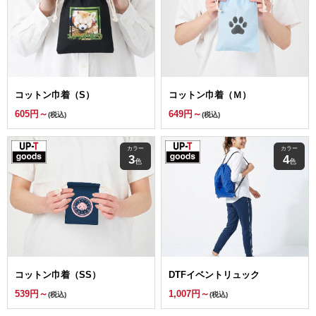
コットン巾着（S）
コットン巾着（Ｍ）
605円～
649円～
(税込)
(税込)
カラー
カラー
3
4
色
色
コットン巾着（SS）
DTFイベントリュック
539円～
1,007円～
(税込)
(税込)