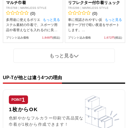
マルチ巾着
リフレクター付巾着リュック
TR-0768｜MARKLESS STYLE
TR-0296｜MARKLESS STYLE
(0)
(0)
多用途に使えるポリエ
もっと見る
車に視認されやすい反
もっと見る
ステル素材の巾着で、スポーツ用
射テープ付で暗い夜道をサポート
品や着替えなどを入れるのに良い
します。
サイズ感です。
生地がポリエステル素材で軽いた
プリント込み価格
1,848円
(税込)
プリント込み価格
1,672円
(税込)
Ａ3サイズ程度の大きさなので、旅
め子供やお年寄りが持ちやすいア
行の際の小分けバッグとして、部
イテムとなっているため、子ども
活、サークル課外活動などの洋服
用バッグや防災用バッグ、ペット
もっと見る
入れなどアイデア次第でマルチに
の散歩用バッグとしてもご利用い
活躍します。
ただけます。
カラーはブルー、ネイビー、ブラ
防災月間のノベルティや子供のス
ック、ホワイトの4色の中からお選
ポーツイベントのノベルティな
びいただけます。
ど、習い事の荷物を入れるリュッ
UP-Tが他とは違う4つの理由
クとしてもご提案いただけます。
1
POINT
1枚からOK
色鮮やかなフルカラー印刷で高品質な
巾着が1枚から作成できます！