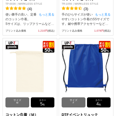
TP-0036｜MARKLESS STYLE
TR-1056｜MARKLESS STYLE
(4)
(3)
使い勝手の良い、定番
もっと見る
手のひらサイズが使い
もっと見る
のコットン巾着。
やすいコットン巾着のSSサイズで
Sサイズは、リップクリームなどの
す。鍵や携帯アクセサリーなどの
コスメをまとめて。あるいは、イ
小物をまとめるのに最適なサイズ
プリント込み価格
1,210円
(税込)
プリント込み価格
1,078円
(税込)
ヤホンや充電ケーブルといった、
となっており、バッグの中の整理
バッグの中で迷子になりがちなガ
にも便利です。 お菓子やアクセサ
ジェット類をスマートに収納でき
リーなどを入れたり、ほかのサイ
ます。
ズとのセット販売もおすすめで
定番のコットン素材ならではの優
す。カラーは人気の3色をご用意し
しい風合いと、どんなスタイルに
ており、ご利用シーンに合わせて
も馴染むナチュラルな雰囲気が魅
お選び頂けます。 お菓子の詰め合
力なアイテムです。
わせのオリジナルパッケージから
オリジナルのブランドロゴやイラ
店舗のオリジナルグッズまで幅広
ストをプリントして、ノベルティ
く活躍するアイテムです。
グッズや販促品としてもおススメ
です。
※お客様の閲覧環境により、商品
の色が実際と異なって見える場合
がございます。あらかじめご了承
サイズ
サイズ
カラー
カラー
ください。
M
5
F
4
色
色
コットン巾着（Ｍ）
DTFイベントリュック