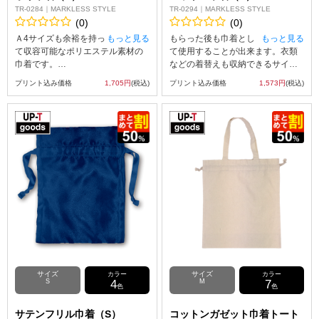
TR-0284｜MARKLESS STYLE
TR-0294｜MARKLESS STYLE
(0)
(0)
Ａ4サイズも余裕を持っ
もっと見る
もらった後も巾着とし
もっと見る
て収容可能なポリエステル素材の
て使用することが出来ます。衣類
巾着です。
などの着替えも収納できるサイズ
ポリエステルの素材の巾着なの
なので、様々な用途でお使い頂け
プリント込み価格
1,705円
(税込)
プリント込み価格
1,573円
(税込)
で、汚れにくくデイリーに活躍す
ます。シンプルなデザインなの
ること間違いなしです！
で、性別・年齢問わず誰でも使用
また、旅行の際の小分けバッグと
できるアイテムです。柔らかい生
して、部活、サークル課外活動な
地感が中の物を優しく包み込んで
どの洋服入れなどアイデア次第で
くれます。サイズ違いでMサイズ
用途が広がります。
もご用意。自分好みのデザインで
カラーはロイヤルブルー、ネイビ
オリジナル巾着を作成することが
ー、ブラックの3色からお選びいた
出来ます。
だけます。
サイズ
サイズ
カラー
カラー
S
4
M
7
色
色
サテンフリル巾着（S）
コットンガゼット巾着トート