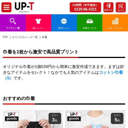
24時間（年中無休）
0120-86-4321
カート
アイテム一覧
購入したい
販売したい
各種サービス
大口・クラスT
TOP
オリジナルバッグ一覧
巾着
巾着を1枚から激安で高品質プリント
オリジナル巾着が1個539円から簡単に激安作成できます。まずは好
きなアイテムをセレクト！なかでも人気のアイテムは
コットン巾着
（S）
です。
おすすめの巾着
カラー
カラー
3
5
色
色