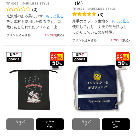
（Ｍ）
TP-0031｜MARKLESS STYLE
(0)
TR-0871｜MARKLESS STYLE
(3)
光沢感のある美しいサ
もっと見る
厚手のコットン生地を
もっと見る
テン素材を使用した巾着です。口
使用しており、丈夫で見た目もし
元にあしらわれたフリルと、上品
っかりしているのが特徴。
なサテンリボンが、高級感と華や
プリント込み価格
1,573円
(税込)
ガゼットマチ付きでたくさんの荷
かさを演出します。大切な方への
プリント込み価格
1,705円
(税込)
物をまとめられます。
ギフトにぴったりのアイテムで
一般的なトートの素材であるシー
す。
チング生地と比べると目が詰まっ
小ぶりなサイズ感で、コスメやチ
ており中身が透けにくく、リーズ
ャージャーなどのガジェットなど
ナブルながら高見えします。
の小物入れにちょうど良い大きさ
巾着部分の紐を結ぶとキュートな
です。
アクセントにも。いつもとは違う
ブランドロゴやメッセージなどを
トートバッグを作りたいときに、
プリントしてギフト巾着や、特別
こだわりを詰め込めるアイテムで
な贈り物やイベントの記念品な
す。
ど、幅広い用途にご利用いただけ
ます。
※お客様の閲覧環境により、商品
の色が実際と異なって見える場合
がございます。
※生地の特性上、プレス跡が目立
サイズ
サイズ
カラー
カラー
つ場合がございます。あらかじめ
F
4
F
3
色
色
ご了承ください