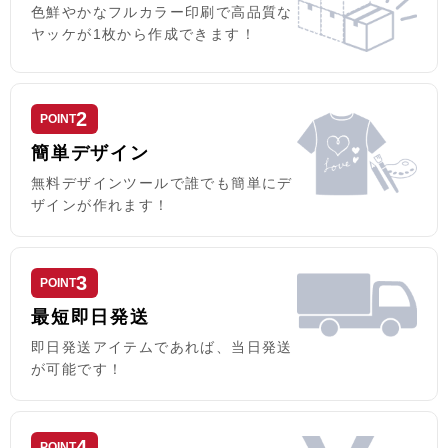
ーキング、アウトドアにも使いや
色鮮やかなフルカラー印刷で高品質な
すく、名入れをしてオリジナルの
ヤッケが1枚から作成できます！
ユニフォームとしてご利用できま
す。
※ストレッチ生地を使用している
ため、通常よりもフィット感のあ
2
る作りになっております。
POINT
簡単デザイン
無料デザインツールで誰でも簡単にデ
ザインが作れます！
3
POINT
最短即日発送
即日発送アイテムであれば、当日発送
が可能です！
4
POINT