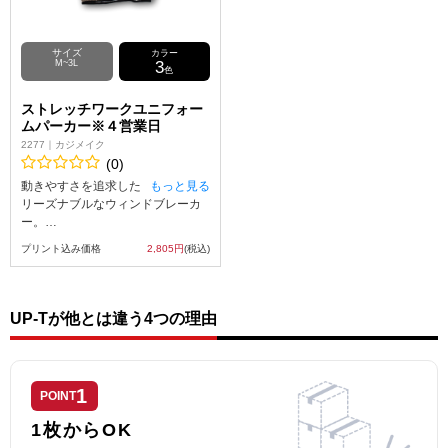
サイズ
カラー
M~3L
3
色
ストレッチワークユニフォー
ムパーカー※４営業日
2277｜カジメイク
(0)
動きやすさを追求した
もっと見る
リーズナブルなウィンドブレーカ
ー。
適度にストレッチ性のあるはっ水
プリント込み価格
2,805円
(税込)
加工を施した生地が、スポーツや
動きの多いアクティビティに最適
で、左右にはフラップ付きのポケ
ットと内ポケットはスナップボタ
UP-Tが他とは違う4つの理由
ン付きで、スマホや鍵などの小物
の収納に便利です。また襟高構造
のフードなので口元まで覆うこと
ができます。
1
POINT
軽くてかさばらないので携帯性も
よく、スポーティなデザインで、
1枚からOK
肌寒い時期の羽織、自転車やウォ