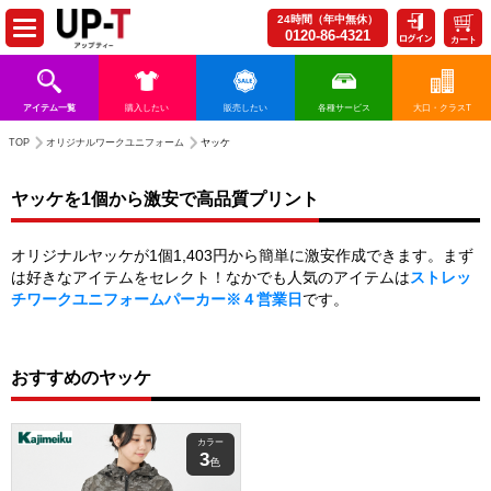
24時間（年中無休）
0120-86-4321
カート
アイテム一覧
購入したい
販売したい
各種サービス
大口・クラスT
TOP
オリジナルワークユニフォーム
ヤッケ
ヤッケを1個から激安で高品質プリント
オリジナルヤッケが1個1,403円から簡単に激安作成できます。まず
は好きなアイテムをセレクト！なかでも人気のアイテムは
ストレッ
チワークユニフォームパーカー※４営業日
です。
おすすめのヤッケ
カラー
3
色