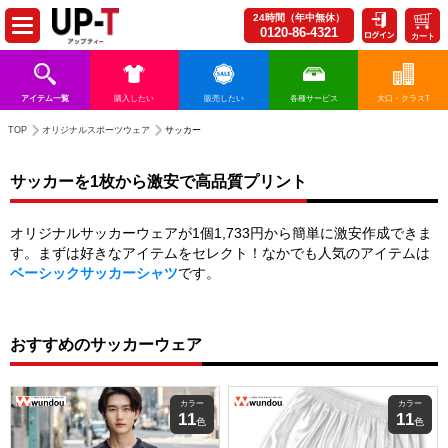
24時間（年中無休）
0120-86-4321
カート
アイテム一覧
購入したい
販売したい
各種サービス
大口・クラスT
TOP
オリジナルスポーツウェア
サッカー
サッカーを1枚から激安で高品質プリント
オリジナルサッカーウェアが1個1,733円から簡単に激安作成できま
す。まずは好きなアイテムをセレクト！なかでも人気のアイテムは
ベーシックサッカーシャツ
です。
おすすめのサッカーウェア
カラー
カラー
11
11
色
色