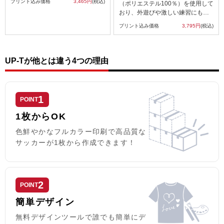
プリント込み価格
3,465円
(税込)
（ポリエステル100％）を使用して
ツルっとしていてプリントしやす
おり、外遊びや激しい練習にも耐
い素材です。伸縮性のあるウーリ
える耐久性があります。
ー糸を使用しており、引っ張りに
プリント込み価格
3,795円
(税込)
価格がリーズナブルなため、成長
も強くなっています。 あらゆるス
が早いお子様の洗い替えや、スポ
ポーツに幅広く使える 切替デザイ
ーツクラブのユニフォームとして
ンスポーツTシャツで11色展開、ジ
気軽に導入できます。もちろん大
UP-Tが他とは違う4つの理由
ュニアから大人までの10サイズ展
人用と同じく高い速乾性を備えて
開が最大の特徴。 野球、ハンドボ
いるため、泥んこになってもすぐ
ール、バレーボールなど、サッカ
に乾き、お母さんにも嬉しいアイ
ーに限らずあらゆるスポーツにご
テムです。
利用いただいています。
1
POINT
※お客様の閲覧環境により、商品
の色が実際と異なって見える場合
1枚からOK
がございます。
色鮮やかなフルカラー印刷で高品質な
サッカーが1枚から作成できます！
2
POINT
簡単デザイン
無料デザインツールで誰でも簡単にデ