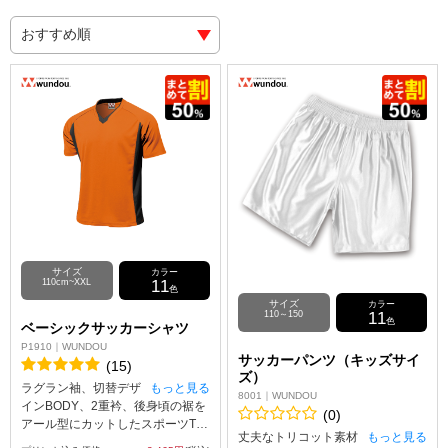
サイズ
カラー
110cm~XXL
11
色
サイズ
カラー
110～150
11
色
ベーシックサッカーシャツ
P1910｜WUNDOU
サッカーパンツ（キッズサイ
(15)
ズ）
ラグラン袖、切替デザ
もっと見る
8001｜WUNDOU
インBODY、2重衿、後身頃の裾を
(0)
アール型にカットしたスポーツTシ
丈夫なトリコット素材
もっと見る
ャツ。吸汗速乾ポリ100％、表面が