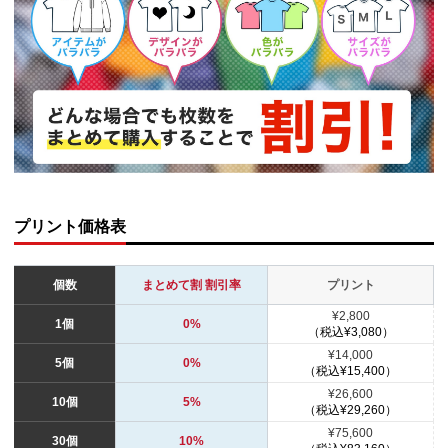
プリント価格表
個数
まとめて割 割引率
プリント
¥2,800
1個
0%
（税込¥3,080）
¥14,000
5個
0%
（税込¥15,400）
¥26,600
10個
5%
（税込¥29,260）
¥75,600
30個
10%