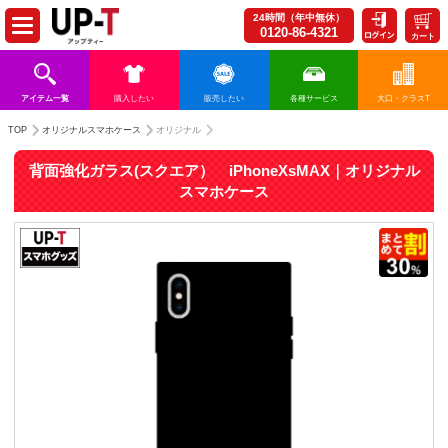
24時間（年中無休）
0120-86-4321
カート
アイテム一覧
購入したい
販売したい
各種サービス
大口・クラスT
TOP
オリジナルスマホケース
オリジナル
背面強化ガラス(スクエア） iPhoneXsMAX｜オリジナル
スマホケース