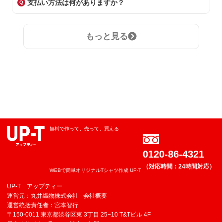
支払い方法は何がありますか？
もっと見る
無料で作って、売って、買える
0120-86-4321
（対応時間：24時間対応）
WEBで簡単オリジナルTシャツ作成 UP-T
UP-T アップティー
運営元：丸井織物株式会社 -
会社概要
運営統括責任者：宮本智行
〒150-0011 東京都渋谷区東 3丁目 25−10 T&Tビル 4F