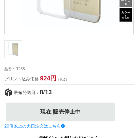
サイズ
F
カラー
1
全
色
品番：IT255
924円
プリント込み価格
（税込）
8/13
最短発送日：
現在 販売停止中
20個以上の大口注文はこちら