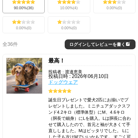
90.00%(36)
10.00%(4)
0.00%(0)
0.00%(0)
0.00%(0)
全36件
ログインしてレビューを書く
最高！
投稿者 : 渡邉恵美
投稿日時 : 2026年06月10日
ドッグウェア
誕生日プレゼントで愛犬2匹にお揃いでプ
レゼントしました。ミニチュアダックスフ
ンド4.2キロ（標準体型）にM、4.6キロ
（胴長で細身）にLを購入。Lは胴長に合わ
せて購入したので、首元と袖が大きくて手
直ししました。Mはピッタリでした。 Lに
した子も次はMでいいかもです。 すごく可