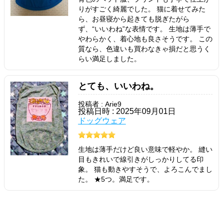
りがすごく綺麗でした。 猫に着せてみた
ら、お昼寝から起きても脱ぎたがら
ず、“いいわね”な表情です。 生地は薄手で
やわらかく、着心地も良さそうです。 この
質なら、色違いも買わなきゃ損だと思うく
らい満足しました。
とても、いいわね。
投稿者 : Arie9
投稿日時 : 2025年09月01日
ドッグウェア
生地は薄手だけど良い意味で軽やか。 縫い
目もきれいで線引きがしっかりしてる印
象。 猫も動きやすそうで、よろこんでまし
た。 ★5つ。満足です。