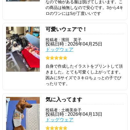
なので袖がある服は脱げてしまいます。こ
の商品は袖無しなので安心です。3から4キ
ロのワンにはSが丁度いいです
可愛いウェアで！
投稿者 : 濱田 英子
投稿日時 : 2026年04月25日
ドッグウェア
自身で作成したイラストをプリントして頂
きました。とても可愛くし上がってます。
因みにSサイズで３キロちょっとの子でぴ
ったりです。
気に入ってます
投稿者 : 土橋美奈子
投稿日時 : 2026年04月13日
ドッグウェア