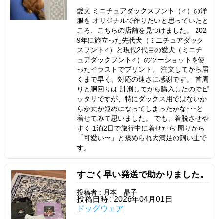
愛犬 ミニチュアダックスフント（♂）の洋
服を オリジナルで作りたいと思っていたと
ころ、こちらの店舗を見つけました。 202
9年に旅立った先代犬（ミニチュアダック
スフント♂）と現代2代目の愛犬（ミニチ
ュアダックフント♂）のツーショットを使
ったイラストでプリント。 注文してから届
くまで早く、対応の速さに感謝です。 首周
りと胴回りは 計測してから購入したのでピ
ッタリですが、特にダックス用ではないか
らか丈が短めになってしまったかな･･･と
着せてみて思いました。 でも、着脱させや
すく 1泊2日で旅行中に着せたら 周りから
「可愛い〜」と褒められ大満足の飼い主で
す。
すごく早い発送で助かりました。
投稿者 : 月本 晶子
投稿日時 : 2026年04月01日
ドッグウェア