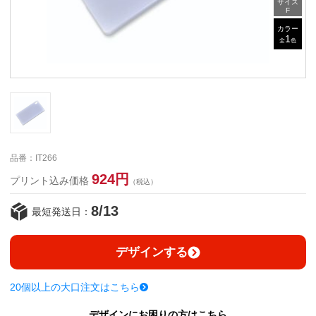
サイズ
F
カラー
1
全
色
品番：IT266
924円
プリント込み価格
（税込）
8/13
最短発送日：
デザインする
20個以上の大口注文はこちら
デザインにお困りの方はこちら