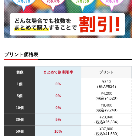
プリント価格表
個数
まとめて割 割引率
プリント
¥840
1個
0%
（税込¥924）
¥4,200
5個
0%
（税込¥4,620）
¥8,400
10個
0%
（税込¥9,240）
¥23,940
30個
5%
（税込¥26,334）
¥37,800
50個
10%
（税込¥41,580）