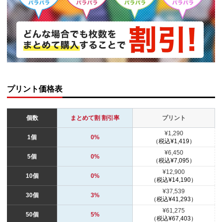
プリント価格表
個数
まとめて割 割引率
プリント
¥1,290
1個
0%
（税込¥1,419）
¥6,450
5個
0%
（税込¥7,095）
¥12,900
10個
0%
（税込¥14,190）
¥37,539
30個
3%
（税込¥41,293）
¥61,275
50個
5%
（税込¥67,403）