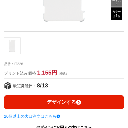
サイズ
F
カラー
1
全
色
品番：IT228
1,155円
プリント込み価格
（税込）
8/13
最短発送日：
デザインする
20個以上の大口注文はこちら
デザインにお困りの方はこちら