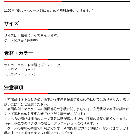
1155円 (※スマホケース類はまとめて割対象外となります。)
サイズ
サイズは、機種によって異なります。
ケースの厚み：約1mm
素材・カラー
ポリカーボネート樹脂（プラスチック）
・ホワイト（コート）
・ホワイト（マット）
注意事項
・本製品は落下などの強い衝撃から本体を保護するための仕様ではありません。取り
扱いには十分ご注意ください。
・表面印刷スマホケースの側面部分の形状に関しましては、入荷状況や在庫の調整に
よって素材自体を変更させていただく場合がございます。
・こちらの商品は側面のカーブ部分は熱が伝わりづらく印刷の濃度が薄くなります。
（例：単色でのベタ塗りの場合、グラデーションになります。）
・ケースの形状の問題で印刷ができず、四隅内側について印刷が一部欠けます。ご了
承の上ご注文頂けますようお願い申し上げます。