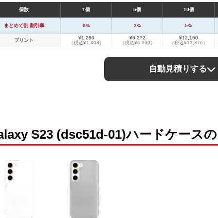
個数
1個
5個
10個
まとめて割 割引率
0%
2%
5%
¥1,280
¥6,272
¥12,160
プリント
（税込¥1,408）
（税込¥6,900）
（税込¥13,376）
自動見積りする
alaxy S23 (dsc51d-01)ハードケ