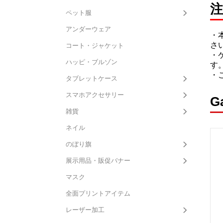
注
ペット服
アンダーウェア
・
さ
コート・ジャケット
・
ハッピ・ブルゾン
す
・
タブレットケース
スマホアクセサリー
G
雑貨
ネイル
のぼり旗
展示用品・販促バナー
マスク
全面プリントアイテム
レーザー加工