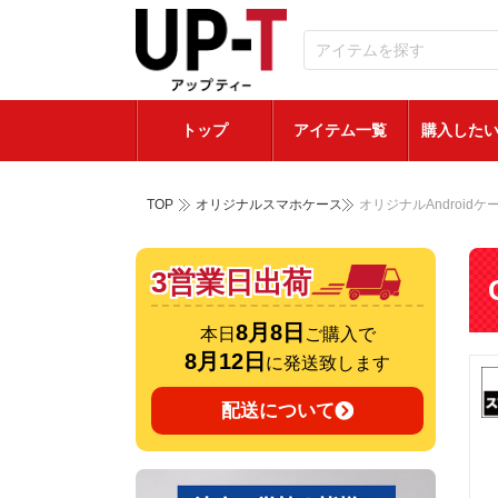
トップ
アイテム一覧
購入した
TOP
オリジナルスマホケース
オリジナルAndroidケ
3営業日出荷
8月8日
本日
ご購入で
8月12日
に発送致します
配送について