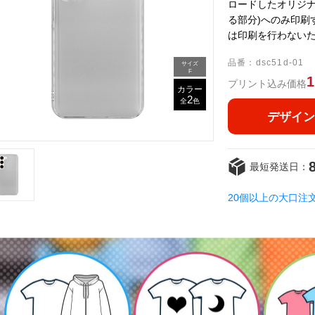
ロードしたオリジナ
る部分)へのみ印刷
は印刷を行わない
品番：dsc51d-01
サイズ
F
1
プリント込み価格
カラー
2
全
色
デザイン
最短発送日：
20個以上の大口注