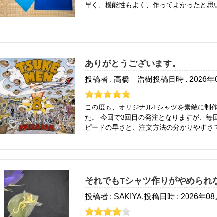
早く、機能性もよく、作ってよかったと思
ありがとうございます。
投稿者 : 高橋 浩樹
投稿日時 : 2026年
この度も、オリジナルTシャツを素敵に制
た。 今回で3回目の発注となりますが、毎回感じるのが、発注してから手元に届くまでのス
ピードの早さと、注文方法の分かりやすさです。 こちらが迷うことなくスムー
き、発注後も安心してお任せできるので、とても助かってい
丁寧で、商品が綺麗な状態で届くため、弊
することができます。 商品そのものの仕上がりはもちろんですが、注文から発送、梱包に至
るまで、一つひとつ丁寧に対応していただけること
てお願いすることができました。 いつもありがとうござい
それでもTシャツ作りがやめられ
願いいたします。
投稿者 : SAKIYA.
投稿日時 : 2026年0