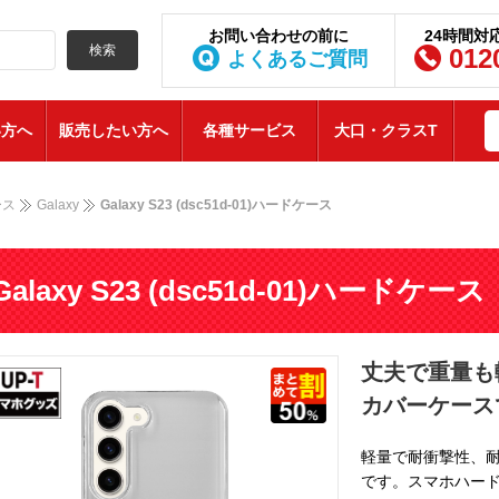
お問い合わせの前に
24時間対
検索
012
よくあるご質問
い方へ
販売したい方へ
各種サービス
大口・クラスT
ース
Galaxy
Galaxy S23 (dsc51d-01)ハードケース
Galaxy S23 (dsc51d-01)ハ
丈夫で重量も
カバーケース
軽量で耐衝撃性、
です。スマホハード