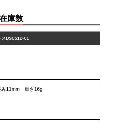
スの在庫数
ースDSC51D-01
み11mm 重さ16g