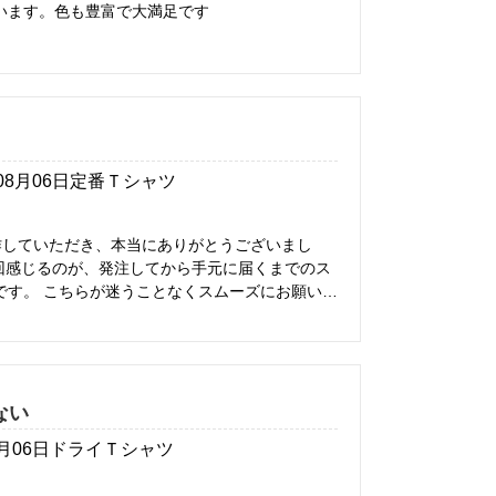
います。色も豊富で大満足です
08月06日
定番Ｔシャツ
作していただき、本当にありがとうございまし
ズにお願いで
ます。 また、梱包も毎回とても
社の社員やお客様にもそのまま気持ちよくお渡し
に大変感謝しております。 今回も安心し
ます。 今後ともぜひよろしくお
ない
8月06日
ドライＴシャツ