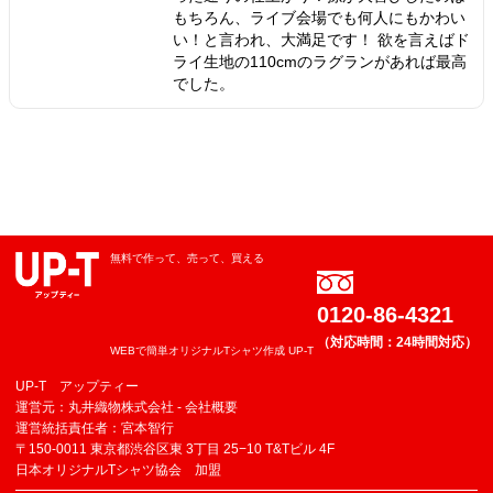
もちろん、ライブ会場でも何人にもかわい
い！と言われ、大満足です！ 欲を言えばド
ライ生地の110cmのラグランがあれば最高
でした。
無料で作って、売って、買える
0120-86-4321
（対応時間：24時間対応）
WEBで簡単オリジナルTシャツ作成 UP-T
UP-T アップティー
運営元：丸井織物株式会社 -
会社概要
運営統括責任者：宮本智行
〒150-0011 東京都渋谷区東 3丁目 25−10 T&Tビル 4F
日本オリジナルTシャツ協会 加盟