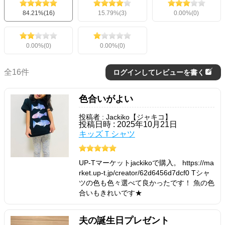
84.21%(16)
15.79%(3)
0.00%(0)
0.00%(0)
0.00%(0)
全16件
ログインしてレビューを書く
色合いがよい
投稿者 : Jackiko【ジャキコ】
投稿日時 : 2025年10月21日
キッズＴシャツ
UP-Tマーケットjackikoで購入。 https://ma
rket.up-t.jp/creator/62d6456d7dcf0 Tシャ
ツの色も色々選べて良かったです！ 魚の色
合いもきれいです★
夫の誕生日プレゼント