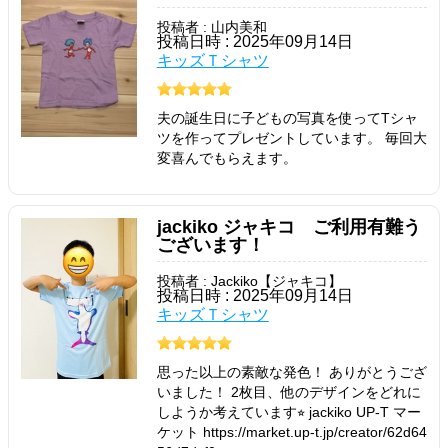
投稿者 : 山内美和
投稿日時 : 2025年09月14日
キッズＴシャツ
夫の誕生日に子どもの写真を使ってTシャ
ツを作ってプレゼントしています。 毎回大
変喜んでもらえます。
jackiko ジャキコ ご利用有難う
ございます！
投稿者 : Jackiko【ジャキコ】
投稿日時 : 2025年09月14日
キッズＴシャツ
思った以上の素敵な発色！ ありがとうござ
いました！ 2枚目、他のデザインをどれに
しようか考えています⭐︎ jackiko UP-T マー
ケット https://market.up-t.jp/creator/62d64