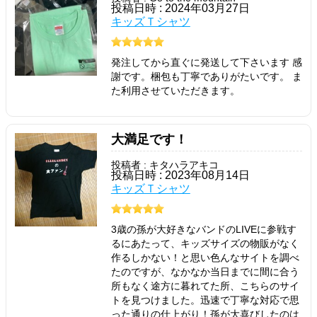
投稿日時 : 2024年03月27日
キッズＴシャツ
発注してから直ぐに発送して下さいます 感
謝です。梱包も丁寧でありがたいです。 ま
た利用させていただきます。
大満足です！
投稿者 : キタハラアキコ
投稿日時 : 2023年08月14日
キッズＴシャツ
3歳の孫が大好きなバンドのLIVEに参戦す
るにあたって、キッズサイズの物販がなく
作るしかない！と思い色んなサイトを調べ
たのですが、なかなか当日までに間に合う
所もなく途方に暮れてた所、こちらのサイ
トを見つけました。迅速で丁寧な対応で思
った通りの仕上がり！孫が大喜びしたのは