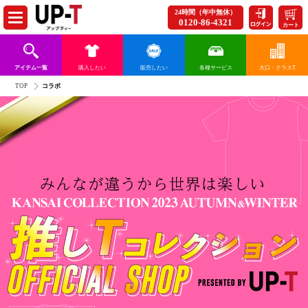
24時間（年中無休）
0120-86-4321
カート
アイテム一覧
購入したい
販売したい
各種サービス
大口・クラスT
TOP
コラボ