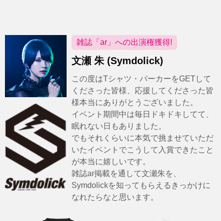
雑誌「ar」への出演権獲得!
文瀬 朱 (Symdolick)
この度はTシャツ・パーカーをGETして
くださった皆様、応援してくださった皆
様本当にありがとうございました。
イベント期間中は毎日ドキドキしてて、
眠れない日もありました。
でもそれくらいに本気で挑ませていただ
いたイベントでこうして入賞できたこと
が本当に嬉しいです。
雑誌ar掲載を通して文瀬朱を、
Symdolickを知ってもらえるきっかけに
なれたらなと思います。