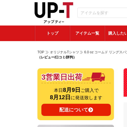
トップ
アイテム一覧
購入した
TOP
オリジナルTシャツ
6.0 oz コームド リング
（レビュー/口コミ/評判）
3営業日出荷
8月9日
本日
ご購入で
8月12日
に発送致します
配送について