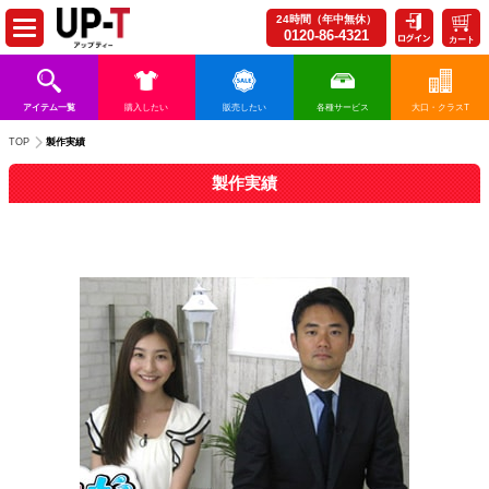
24時間（年中無休）
0120-86-4321
カート
アイテム一覧
購入したい
販売したい
各種サービス
大口・クラスT
製作実績
TOP
製作実績